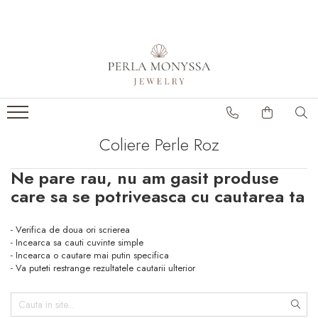
Coliere
Brățări
Cercei
Design Your Own
Coliere perle albe
Perle albe
Cercei Argint
DYO - coliere/jumătăți de
colier
Mix perle și pietre
Cercei Perle
semiprețioase
DYO - conectori
Coliere Perle Roz
Pietre semiprețioase
Toate
Ne pare rau, nu am gasit produse
care sa se potriveasca cu cautarea ta
- Verifica de doua ori scrierea
- Incearca sa cauti cuvinte simple
- Incearca o cautare mai putin specifica
- Va puteti restrange rezultatele cautarii ulterior