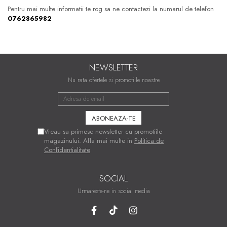
Pentru mai multe informatii te rog sa ne contactezi la numarul de telefon
0762865982
NEWSLETTER
Nu rata ofertele si promotiile noastre
Vreau sa primesc newsletter cu promotiile
magazinului. Afla mai multe in
Politica de
Confidentialitate
SOCIAL
Urmareste-ne in social media