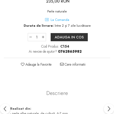
235,00 RON
Perle naturale
La Comanda
Durata de livrare:
între 2 și 7 zile lucrătoare
ADAUGA IN COS
Cod Produs:
C154
Ai nevoie de ajutor?
0762865982
Adauga la Favorite
Cere informatii
Descriere
Realizat din:
- perle albe naturale, de cultură, 6-7 mm