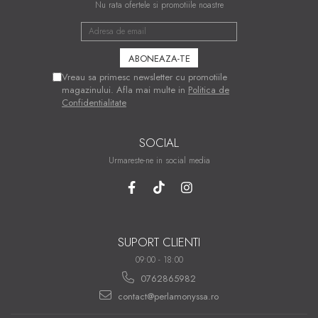
Nu rata ofertele si promotiile noastre
Vreau sa primesc newsletter cu promotiile
magazinului. Afla mai multe in
Politica de
Confidentialitate
SOCIAL
Urmareste-ne in social media
SUPORT CLIENTI
09:00 - 18:00
0762865982
contact@perlamonyssa.ro