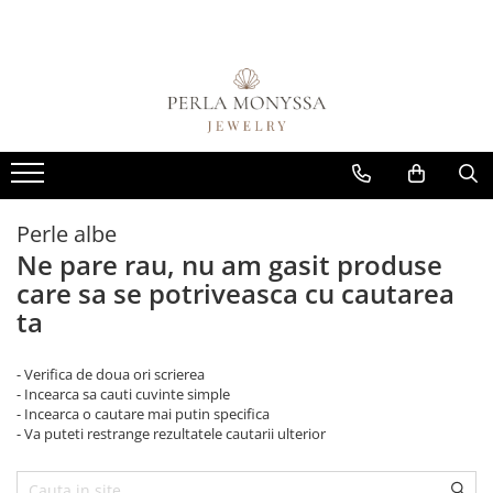
Coliere
Brățări
Cercei
Design Your Own
Coliere perle albe
Perle albe
Cercei Argint
DYO - coliere/jumătăți de colier
Mix perle și pietre semiprețioase
Cercei Perle
DYO - conectori
Pietre semiprețioase
Toate
Perle albe
Ne pare rau, nu am gasit produse
care sa se potriveasca cu cautarea
ta
- Verifica de doua ori scrierea
- Incearca sa cauti cuvinte simple
- Incearca o cautare mai putin specifica
- Va puteti restrange rezultatele cautarii ulterior