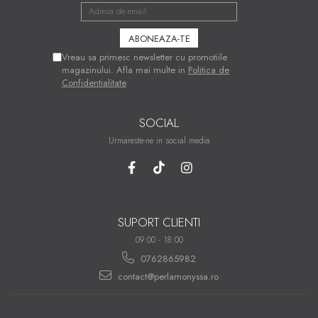
altele de aceeași valoare. Prețurile pentru acest serviciu pot varia
în funcție de gradul de dificultate, de accesoriile folosite și de
timpul necesar lucrării. Toate detaliile legate de prețul final, timp
de execuție și livrare vor fi comunicate clientului înainte de
execuția bijuteriei, iar lucrarea va fi realizată doar după acordul
Vreau sa primesc newsletter cu promotiile
clientului.
magazinului. Afla mai multe in
Politica de
Confidentialitate
SOCIAL
Urmareste-ne in social media
SUPORT CLIENTI
09:00 - 18:00
0762865982
contact@perlamonyssa.ro