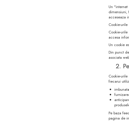
Un "internet
dimensiuni, 
acceseaza in
Cookie-urile 
Cookie-urile
accesa inform
Un cookie es
Din punct de
asociata web-
2. P
Cookie-urile 
fiecarui uti
imbunatati
furnizare
anticipar
produsel
Pe baza feed
pagina de int