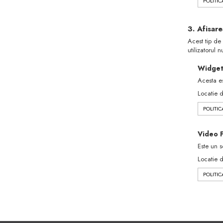
POLITIC
3. Afisar
Acest tip de 
utilizatorul n
Widget
Acesta es
Locatie 
POLITIC
Video 
Este un s
Locatie 
POLITIC