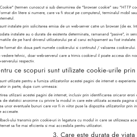
 Cookie" (termen cunoscut si sub denumirea de "browser cookie" sau "HTTP cookie
format din litere si numere, care va fi stocat pe computerul, terminalul mobil sau
ternetul.
sunt instalate prin solicitarea emisa de un web-server catre un browser (de ex. In
 odata instalate au o durata de existenta determinata, ramanand "pasive", in sen
atiile de pe hard driverul utilizatorului pe al carui echipament au fost instalate.
te format din doua parti:numele cookie-ului si continutul / valoarea cookie-ului.
 vedere tehnic, doar web-serverul care a trimis cookie-ul il poate accesa din nou
serverului respectiv.
entru ce scopuri sunt utilizate cookie-urile prin
sunt utilizate pentru a furniza utilizatorilor acestei pagini de internet o experient
lizator in parte, dupa cum urmeaza:
rea utilizarii acestei pagini de internet, inclusiv prin identificarea oricaror erori ca
a de statistici anonime cu privire la modul in care este utilizata aceasta pagina de
ea unor eventuale bunuri care vor fi in viitor puse la dispozitia utilizatorilor prin 
e accesate.
back-ului transmis prin cookie-uri in legatura cu modul in care se utilizeaza ac
ernet sa fie mai eficienta si mai accesibila pentru utilizatori.
3. Care este durata de viata