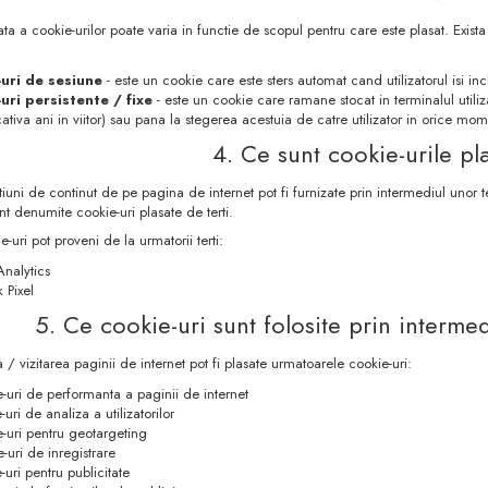
ata a cookie-urilor poate varia in functie de scopul pentru care este plasat. Exis
uri de sesiune
- este un cookie care este sters automat cand utilizatorul isi in
uri persistente / fixe
- este un cookie care ramane stocat in terminalul util
cativa ani in viitor) sau pana la stegerea acestuia de catre utilizator in orice mom
4. Ce sunt cookie-urile pla
uni de continut de pe pagina de internet pot fi furnizate prin intermediul unor te
nt denumite cookie-uri plasate de terti.
-uri pot proveni de la urmatorii terti:
nalytics
 Pixel
5. Ce cookie-uri sunt folosite prin interme
ea / vizitarea paginii de internet pot fi plasate urmatoarele cookie-uri:
-uri de performanta a paginii de internet
-uri de analiza a utilizatorilor
-uri pentru geotargeting
-uri de inregistrare
-uri pentru publicitate