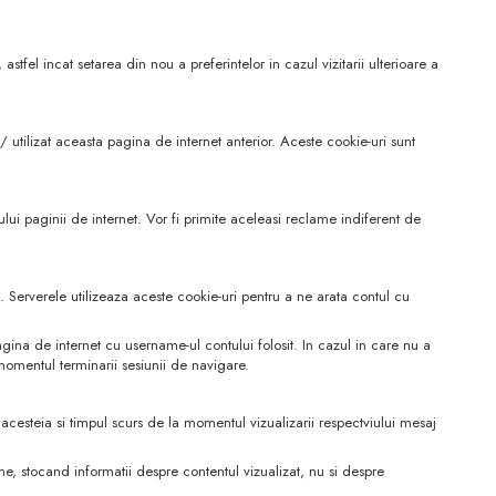
astfel incat setarea din nou a preferintelor in cazul vizitarii ulterioare a
/ utilizat aceasta pagina de internet anterior. Aceste cookie-uri sunt
rului paginii de internet. Vor fi primite aceleasi reclame indiferent de
 Serverele utilizeaza aceste cookie-uri pentru a ne arata contul cu
ina de internet cu username-ul contului folosit. In cazul in care nu a
 momentul terminarii sesiunii de navigare.
l acesteia si timpul scurs de la momentul vizualizarii respectviului mesaj
ime, stocand informatii despre contentul vizualizat, nu si despre