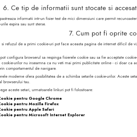
6. Ce tip de informatii sunt stocate si accesa
 pastreaza informatii intr-un fisier text de mici dimensiuni care permit recunoas
rile expira sau sunt sterse.
7. Cum pot fi oprite co
si refuzul de a primi cookie-uri pot face aceasta pagina de internet dificil de vizit
 isi pot configura browserul sa respinga fisierele cookie sau sa fie acceptate coo
 cookie-urilor nu inseamna ca nu veti mai primi publicitate online - ci doar ca a
prin comportamentul de navigare.
rele moderne ofera posibilitatea de a schimba setarile cookie-urilor. Aceste setar
al browserului tau.
lege aceste setari, urmatoarele linkuri pot fi folositoare:
 Cookie pentru Google Chrome
Cookie pentru Mozilla Firefox
Cookie pentru Apple Safari
Cookie pentru Microsoft Internet Explorer