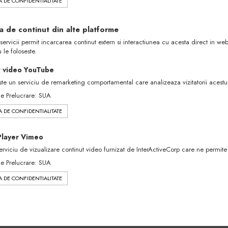
A DE CONFIDENTIALITATE
ea de continut din alte platforme
servicii permit incarcarea continut extern si interactiunea cu acesta direct in web
u le foloseste.
 video YouTube
te un serviciu de remarketing comportamental care analizeaza vizitatorii acestui
de Prelucrare: SUA
A DE CONFIDENTIALITATE
Player Vimeo
erviciu de vizualizare continut video furnizat de InterActiveCorp care ne permit
de Prelucrare: SUA
A DE CONFIDENTIALITATE