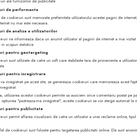
-uri ale furnizorilor de publicitate
uri de performanta
p de cookie-uri sunt memorate preferintele utilizatorului acestei pagini de internet, 
nternet nu mai este necesara.
ri de analiza a utilizatorilor
-uri ne informeaza daca un anumit utilizator al paginii de internet a mai vizitat 
 in scopuri statistice.
uri pentru geotargeting
-uri sunt utilizate de catre un soft care stabileste tara de provenienta a utilizato
ata.
uri pentru inregistrare
va inregistrati pe acest site, se genereaza cookie-uri care memoreaza acest fapt.
nregistrat.
 utilizarea acestor cookie-uri permite sa asociem orice comentariu postat pe pag
ta optiunea "pastreaza-ma inregistrat", aceste cookie-uri se vor sterge automat la
uri pentru publicitate
-uri permit aflarea vizualizarii de catre un utilizator a unei reclame online, tipu
fel de cookie-uri sunt folosite pentru targetarea publicitatii online. Ele sunt anon