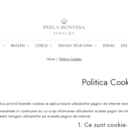
E
BRĂȚĂRI
CERCEI
DESIGN YOUR OWN
ZODIAC
DES
Home /
Politica Cookies
Politica Coo
tica privind fisierele cookies se aplica tuturor utilizatorilor paginii de internet 
prezentate in continuare au ca scop informarea utilizatorilor acestei pagini de inte
extul navigarii utilizatorilor pe aceasta pagina de internet.
1. Ce sunt cookie-