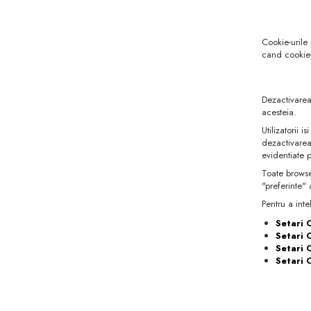
Cookie-urile
cand cookie-u
Dezactivarea 
acesteia.
Utilizatorii
dezactivarea
evidentiate 
Toate browse
"preferinte" 
Pentru a inte
Setari
Setari 
Setari 
Setari 