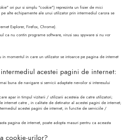
" ori pur si simplu "cookie") reprezinta un fisier de mici
 pe alte echipamente ale unui utilizator prin intermediul carora se
ternet Explorer, Firefox, Chrome).
sul ca nu contin programe software, virusi sau spyware si nu vor
 in momentul in care un utilizator se intoarce pe pagina de internet
 intermediul acestei pagini de internet:
a mai buna de navigare si servicii adaptate nevoilor si interesului
re apar in timpul vizitarii / utilizarii acesteia de catre utilizatori;
 internet catre , in calitate de detinator al acestei pagini de internet;
intermediul acestei pagini de internet, in functie de serviciile /
easta pagina de internet, poate adopta masuri pentru ca aceasta
 a cookie-urilor?