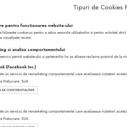
Tipuri de Cookies F
re pentru functionarea website-ului
 foloseste cookie-uri pentru a salva sesiunile utilizatorilor si pentru activitati s
e vizualizate recent.
ing si analiza comportamentului
servicii permit website-ului si partenerilor lor sa afiseze reclame pronind de la mo
ok (Facebook Inc.)
te un serviciu de remarketing comportamental care analizeaza vizitatorii acestui
de Prelucrare: SUA
A DE CONFIDENTIALITATE
te un serviciu de remarketing comportamental care analizeaza vizitatorii acestui
de Prelucrare: SUA