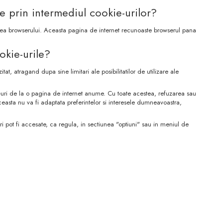
te prin intermediul cookie-urilor?
terea browserului. Aceasta pagina de internet recunoaste browserul pana
okie-urile?
at, atragand dupa sine limitari ale posibilitatilor de utilizare ale
kie-uri de la o pagina de internet anume. Cu toate acestea, refuzarea sau
ceasta nu va fi adaptata preferintelor si interesele dumneavoastra,
i pot fi accesate, ca regula, in sectiunea "optiuni" sau in meniul de