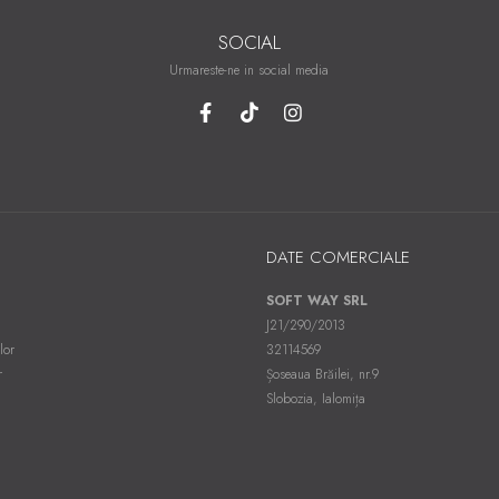
SOCIAL
Urmareste-ne in social media
DATE COMERCIALE
SOFT WAY SRL
J21/290/2013
lor
32114569
r
Șoseaua Brăilei, nr.9
Slobozia, Ialomița