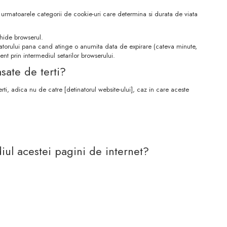
ta urmatoarele categorii de cookie-uri care determina si durata de viata
chide browserul.
izatorului pana cand atinge o anumita data de expirare (cateva minute,
ent prin intermediul setarilor browserului.
sate de terti?
rti, adica nu de catre [detinatorul website-ului], caz in care aceste
diul acestei pagini de internet?