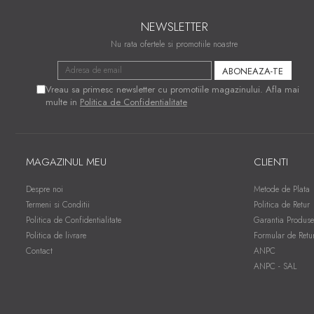
NEWSLETTER
Nu rata ofertele si promotiile noastre
Vreau sa primesc newsletter cu promotiile magazinului. Afla mai
multe in
Politica de Confidentialitate
MAGAZINUL MEU
CLIENTI
Despre noi
Metode de Plata
Termeni si Conditii
Politica de Retur
Politica de Confidentialitate
Garantia Produse
Politica de livrare
Formular de Retu
Contact
ANPC
ANPC - SAL