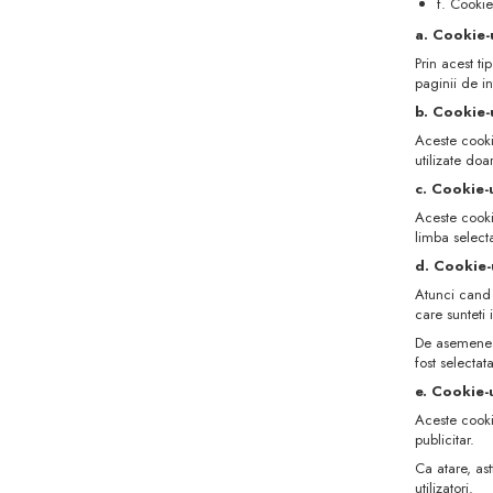
f. Cookie
a. Cookie-
Prin acest ti
paginii de i
b. Cookie-u
Aceste cookie
utilizate doar
c. Cookie-
Aceste cookie
limba select
d. Cookie-
Atunci cand 
care sunteti i
De asemenea,
fost selecta
e. Cookie-
Aceste cookie
publicitar.
Ca atare, ast
utilizatori.