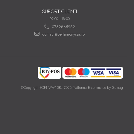
SUPORT CLIENTI
09:00 - 18:00
0762865982
contact@perlamonyssa.ro
©Copyright SOFT WAY SRL 2026
Platforma E-commerce by Gomag