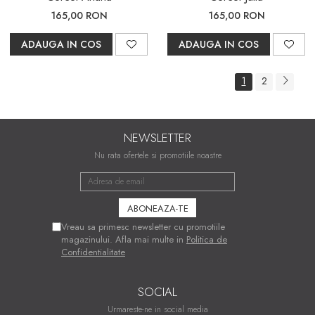
165,00 RON
165,00 RON
ADAUGA IN COS
ADAUGA IN COS
1
2
NEWSLETTER
Nu rata ofertele si promotiile noastre
Vreau sa primesc newsletter cu promotiile
magazinului. Afla mai multe in
Politica de
Confidentialitate
SOCIAL
Urmareste-ne in social media